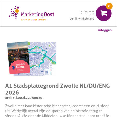
0
€ 0,00
inloggen
Hanzesteden
IJsseldelta
Salland
Twente
Vechtdal
Weerribben-Wieden
Zwolle
A1 Stadsplattegrond Zwolle NL/DU/ENG
2026
artikel L002L227A0020
Zwolle met haar historische binnenstad, ademt één en al sfeer
uit. Werkelijk overal zijn de sporen van de historie terug te
vinden. Als je door de Middeleeuwse binnenstad loopt proef je